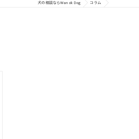
犬の相談ならWan ok Dog
コラム