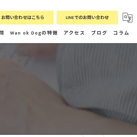
お問い合わせはこちら
LINEでのお問い合わせ
問
Wan ok Dogの特徴
アクセス
ブログ
コラム
飼い方
漫画特集
オンライン
無料
ごはん
健康