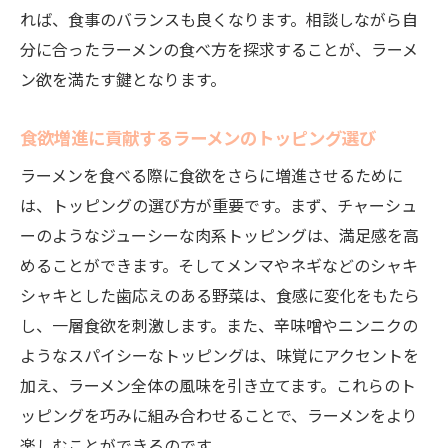
れば、食事のバランスも良くなります。相談しながら自
ラーメンの香りを楽しむための相談ポイン
分に合ったラーメンの食べ方を探求することが、ラーメ
ト
ン欲を満たす鍵となります。
ラーメンの味わいを高める食材の選び方
おいしいラーメンを見つける相談ガイドで食欲
食欲増進に貢献するラーメンのトッピング選び
を大満足
ラーメンを食べる際に食欲をさらに増進させるために
口コミを活用した美味しいラーメン探しの
は、トッピングの選び方が重要です。まず、チャーシュ
相談
ーのようなジューシーな肉系トッピングは、満足感を高
ラーメンのおいしさを評価する基準の相談
めることができます。そしてメンマやネギなどのシャキ
地域ごとの名店ラーメンの探し方
シャキとした歯応えのある野菜は、食感に変化をもたら
ラーメン選びで重視するべきポイントの相
し、一層食欲を刺激します。また、辛味噌やニンニクの
談
ようなスパイシーなトッピングは、味覚にアクセントを
訪問する価値のあるラーメン店の見極め方
加え、ラーメン全体の風味を引き立てます。これらのト
食欲を満たすラーメンの探し方と相談
ッピングを巧みに組み合わせることで、ラーメンをより
楽しむことができるのです。