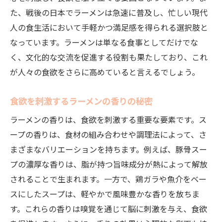
た、戦後の日本でラーメンは急速に普及し、忙しい現代
ラーメン選びで失敗しないための相談術
人の食生活において手軽かつ満足感を得られる選択肢と
ラーメン欲を満たす！健康面での注意点と相談
なっています。ラーメンは単なる食事としてだけでな
の重要性
く、文化的な交流を促進する役割も果たしており、これ
健康的にラーメンを楽しむための相談ポイ
が人々の食欲をさらに高めていると言えるでしょう。
ント
ラーメンの塩分と健康への影響を理解する
食欲を刺激するラーメンの香りの秘密
食欲を満たしつつ健康を守るラーメンの食
ラーメンの香りは、食欲を刺激する重要な要素です。ス
べ方
ープの香りは、食材の組み合わせや調理法によって、さ
健康に良いラーメンの選び方と相談
まざまなバリエーションを持ちます。例えば、豚骨スー
ラーメンを賢く楽しむための健康的なトッ
プの濃厚な香りは、脂が持つ旨味成分が熱によって解放
ピング
されることで生まれます。一方で、鶏ガラや魚介をベー
食欲と健康を両立させるラーメンの食べ方
スにしたスープは、軽やかで風味豊かな香りを放ちま
多様なラーメンの種類を知り食欲を満たす最適
す。これらの香りは嗅覚を通じて脳に刺激を与え、食欲