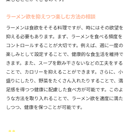
ラーメン欲に効く！食欲旺盛な時の相談テクニ
ック
ラーメン欲を抑えつつ楽しむ方法の相談
食欲を抑えるためのラーメン食べ方テクニ
ック
ラーメンは食欲をそそる料理ですが、時にはその欲望を
抑える必要もあります。まず、ラーメンを食べる頻度を
ストレスを和らげるラーメン食事法と相談
コントロールすることが大切です。例えば、週に一度の
食欲旺盛なときにおすすめのラーメン調整
楽しみとして設定することで、健康的な食生活を維持で
ラーメン欲をコントロールするための相談
きます。また、スープを飲み干さないなどの工夫をする
食欲を満たしつつ健康を守るラーメン食事
ことで、カロリーを抑えることができます。さらに、小
法
盛りにしたり、野菜をたくさん入れたりすることで、満
ラーメン欲を満たしながら節制する方法
足感を得つつ健康に配慮した食べ方が可能です。このよ
うな方法を取り入れることで、ラーメン欲を適度に満た
しつつ、健康を保つことが可能です。