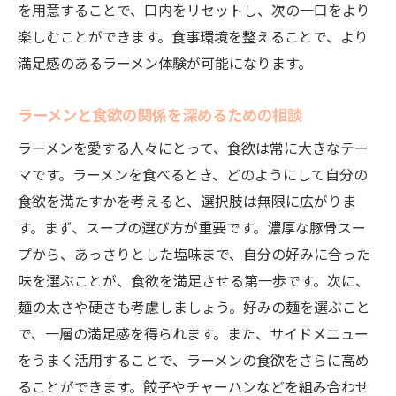
食欲を満たすためのラーメンへの情熱を共
を用意することで、口内をリセットし、次の一口をより
有する
楽しむことができます。食事環境を整えることで、より
満足感のあるラーメン体験が可能になります。
賢くラーメンを楽しむための相談のタイミ
ング
ラーメンと食欲の関係を深めるための相談
食欲を満たすラーメンの楽しみ方と交流
ラーメンを愛する人々にとって、食欲は常に大きなテー
ラーメン愛を深めるための相談プロセス
マです。ラーメンを食べるとき、どのようにして自分の
ラーメン愛好者同士の食欲に関する相談会
食欲を満たすかを考えると、選択肢は無限に広がりま
ラーメンの味わいを深めるための相談ポイント
す。まず、スープの選び方が重要です。濃厚な豚骨スー
を探る
プから、あっさりとした塩味まで、自分の好みに合った
ラーメンの味わいを豊かにする出汁の選び
味を選ぶことが、食欲を満足させる第一歩です。次に、
方
麺の太さや硬さも考慮しましょう。好みの麺を選ぶこと
食欲を満たすスープの濃度と相談の重要性
で、一層の満足感を得られます。また、サイドメニュー
ラーメンの風味を引き出す食べ方の工夫
をうまく活用することで、ラーメンの食欲をさらに高め
味わい深いラーメンを作る秘訣と相談
ることができます。餃子やチャーハンなどを組み合わせ