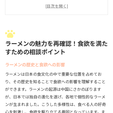
食欲を刺激するラーメンの香りの秘密
ラーメン食欲を満たすための心地よい食事
環境
ラーメンと食欲の関係を深めるための相談
食欲増進に貢献するラーメンのトッピング
ラーメンの魅力を再確認！食欲を満た
選び
すための相談ポイント
ラーメン欲を抑えつつ楽しむ方法の相談
食欲旺盛なあなたに贈るラーメン選びの相談ガ
ラーメンの歴史と食欲への影響
イド
ラーメンは日本の食文化の中で重要な位置を占めてお
食欲旺盛な人におすすめのラーメンの種類
り、その歴史を知ることで食欲への影響を理解すること
ラーメンの選び方に関する専門家への相談
ができます。ラーメンの起源は中国にさかのぼります
食欲を満たすラーメンの味付けの重要性
が、日本では独自の進化を遂げ、各地で個性的なラーメ
ラーメン選びにおける食材の質と相談
ンが生まれました。こうした多様性は、食べる人の好奇
食欲を最大限に引き出すラーメンの選び方
心を刺激し、食欲を駆り立てる要因となっています。ま