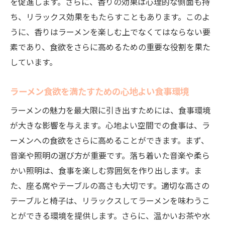
な相談先とは
を促進します。さらに、香りの効果は心理的な側面も持
ち、リラックス効果をもたらすこともあります。このよ
地域別ラーメンの特徴と食欲への影響
うに、香りはラーメンを楽しむ上でなくてはならない要
ラーメンの種類選びで迷ったときの相談方
素であり、食欲をさらに高めるための重要な役割を果た
法
しています。
食欲を満たすためのラーメンスタイルの選
び方
ラーメン食欲を満たすための心地よい食事環境
ラーメンのバリエーションを活かした食べ
ラーメンの魅力を最大限に引き出すためには、食事環境
方
が大きな影響を与えます。心地よい空間での食事は、ラ
食欲を満たすためのラーメンの新しいトレ
ーメンへの食欲をさらに高めることができます。まず、
ンド
音楽や照明の選び方が重要です。落ち着いた音楽や柔ら
ラーメンの種類に関する専門家への相談
かい照明は、食事を楽しむ雰囲気を作り出します。ま
ラーメン愛好者必見！食欲を満たすための賢い
た、座る席やテーブルの高さも大切です。適切な高さの
相談術
テーブルと椅子は、リラックスしてラーメンを味わうこ
ラーメン愛好者が語る食欲の満たし方
とができる環境を提供します。さらに、温かいお茶や水