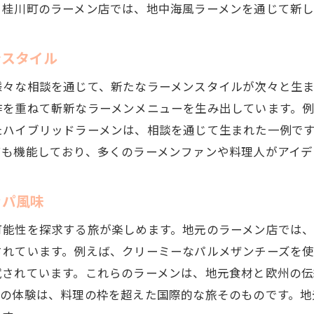
新しいラーメンの楽しみ方、相談で広がる
。桂川町のラーメン店では、地中海風ラーメンを通じて新し
相談を活用し、世界のラーメンを深く知る
岡県桂川町のラーメン相談で世界の味覚を再発見
ンスタイル
桂川町で味わう独自のラーメンクリエーション
様々な相談を通じて、新たなラーメンスタイルが次々と生
相談が導く、本場のトルコ風ラーメン体験
作を重ねて斬新なラーメンメニューを生み出しています。
ラーメンとスパイスの意外な組み合わせ
たハイブリッドラーメンは、相談を通じて生まれた一例で
桂川町の相談で楽しむカリブ風ラーメン
ても機能しており、多くのラーメンファンや料理人がアイデ
相談で訪れる、北欧スタイルのラーメン
新しい味覚の世界、ラーメン相談で見つける
ッパ風味
談から始まるラーメンの旅桂川町で世界の料理を堪能
可能性を探求する旅が楽しめます。地元のラーメン店では
桂川町のラーメン相談で体験する日本のラーメン進化
されています。例えば、クリーミーなパルメザンチーズを
相談がもたらす、異国情緒あふれるラーメンの旅
試されています。これらのラーメンは、地元食材と欧州の
桂川町で探る、アメリカンスタイルのラーメン
この体験は、料理の枠を超えた国際的な旅そのものです。地