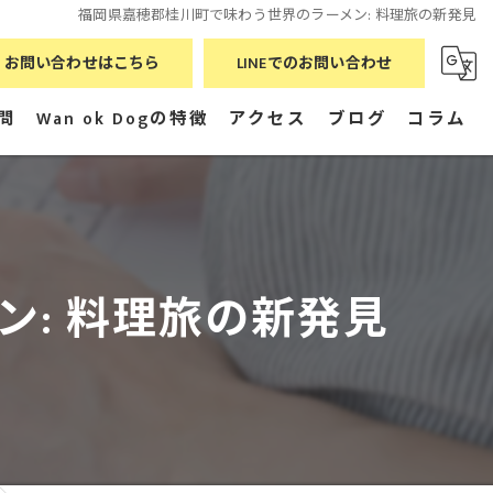
福岡県嘉穂郡桂川町で味わう世界のラーメン: 料理旅の新発見
お問い合わせはこちら
LINEでのお問い合わせ
問
Wan ok Dogの特徴
アクセス
ブログ
コラム
飼い方
漫画特集
オンライン
無料
: 料理旅の新発見
ごはん
健康