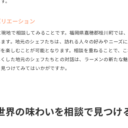
ます。
ラーメン相談で広がる、フュージョン料理の可能性
地元のラーメン相談が作る、世界の味覚マップ
バリエーション
相談で知る、世界中のラーメンのユニークな歴史
川町で体験する異文化ラーメン相談で見つける新しい味
に現地で相談してみることです。福岡県嘉穂郡桂川町では
します。地元のシェフたちは、訪れる人々の好みやニーズに
ラーメン相談で発見、アジアとヨーロッパの融合
杯を楽しむことが可能となります。相談を重ねることで、
桂川町の特別なラーメン体験を相談で実現
尽くした地元のシェフたちとの対話は、ラーメンの新たな
相談で知る、ラーメンの新たなアレンジ方法
を見つけてみてはいかがですか。
ラーメン相談で体感する、異文化の香り
桂川町でのラーメン相談がもたらす学び
異国の風味を取り入れたラーメンの秘密
元で味わえる世界のラーメン相談が導く特別な一杯
世界の味わいを相談で見つけ
相談で選ぶ、桂川町のユニークなラーメン
地元のラーメン相談で実現する味の冒険