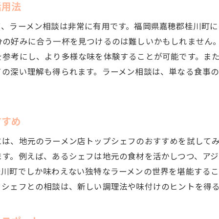
活用法
桂川町で味わう、世界のラーメンのハイブリッド
相談を通じて広がるラーメンの新しい楽しみ
て、ラーメン相談は非常に有用です。福岡県嘉穂郡桂川町に
桂川町のラーメン相談が教える、世界の味の多様性
分の好みに合う一杯を見つけるのは難しいかもしれません
を参考にし、より多様な味を体験することが可能です。ま
相談で見つける、桂川町の特別な一杯
ての深い理解も得られます。ラーメン相談は、単なる食事
すすめ
には、地元のラーメン店トップシェフのおすすめを試して
ます。例えば、あるシェフは地元の食材を活かしつつ、ア
桂川町でしか味わえない独特なラーメンの世界を堪能するこ
、シェフとの相談は、新しい調理法や味付けのヒントを得