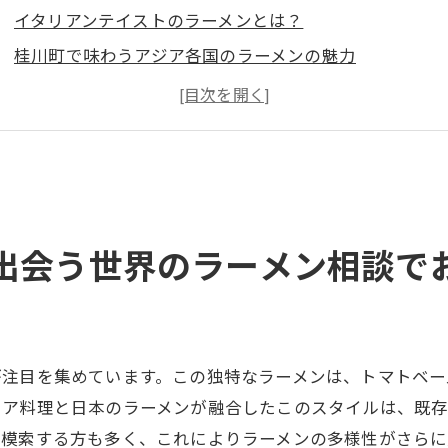
イタリアンテイストのラーメンとは？
桂川町で味わうアジア各国のラーメンの魅力
地中海風ラーメンの特徴とその背景
ラーメン相談で見つける新たなラーメンスタイル
桂川町のラーメン店が提供するヨーロッパ風味
相談を通じて発見する世界のラーメンバリエーション
川町のラーメン探訪世界の味わいを相談で見つける
出会う世界のラーメン相談で
味の幅を広げるためのラーメン相談の活用法
桂川町のラーメン店トップシェフのおすすめ
相談で巡る、桂川町内の隠れたラーメンスポット
異国情緒たっぷりのラーメンを試す理由
が注目を集めています。この独特なラーメンは、トマトベー
桂川で楽しむアフリカ風ラーメンの魅力
リア料理と日本のラーメンが融合したこのスタイルは、既
を模索する方も多く、これによりラーメンの多様性がさらに
ラーメン相談が紡ぐ、新たな味覚の旅路