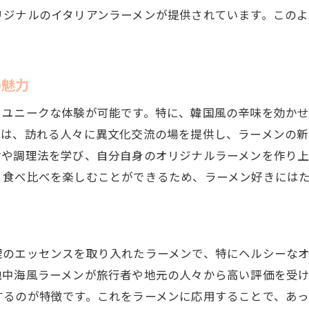
リジナルのイタリアンラーメンが提供されています。このよ
元で味わう世界のラーメン相談で広がる味覚の旅
桂川町のラーメン相談で見つけた珍しい一杯
地元で体験する本場の風味とその奥深さ
の魅力
相談を通じて知る、ラテンアメリカ風ラーメン
るユニークな体験が可能です。特に、韓国風の辛味を効か
スパイシーなインド風ラーメンへの挑戦
ンは、訪れる人々に異文化交流の場を提供し、ラーメンの新
相談で広がる、アフリカンテイストのラーメン
材や調理法を学び、自分自身のオリジナルラーメンを作り上
桂川町で味わうオセアニア風のラーメン
、食べ比べを楽しむことができるため、ラーメン好きには
ーメンの新しい楽しみ方桂川町での世界の味相談を通して
相談で出会う、ハワイアンスタイルのラーメン
桂川町のラーメン相談が教える味覚の工夫
理のエッセンスを取り入れたラーメンで、特にヘルシーな
ラーメンにおける多文化融合の可能性
地中海風ラーメンが旅行者や地元の人々から高い評価を受
桂川町で楽しむ中近東風ラーメンの魅力
するのが特徴です。これをラーメンに応用することで、あ