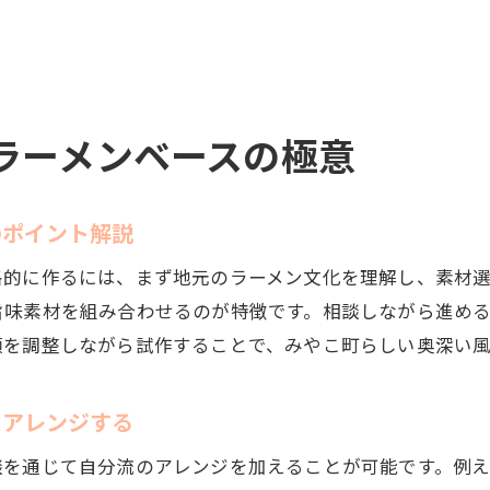
相談しながら自宅で本格みやこ町の味を追求
みやこ町ラーメンベースを相談で上手に取り入れる
家庭でラーメンベース作り方を相談しながら磨く
相談の力でみやこ町流ラーメンベースを楽しむ
ラーメンベースの極意
地元流のラーメンベースを美味しく仕上げる方法
相談を活かしてみやこ町流ラーメンベースを美味しく
のポイント解説
ラーメンベース作り方の相談が美味しさの決め手に
相談しながら地元流ラーメンベースを仕上げるコツ
格的に作るには、まず地元のラーメン文化を理解し、素材
みやこ町の味を相談で再現するラーメンベース術
旨味素材を組み合わせるのが特徴です。相談しながら進め
類を調整しながら試作することで、みやこ町らしい奥深い
美味しく作るラーメンベースは相談がポイント
相談を通じて地元流ラーメンベースが身につく
にアレンジする
相談を活かした自分好みのラーメンベース作り
相談で見つける自分好みのみやこ町ラーメンベース
談を通じて自分流のアレンジを加えることが可能です。例