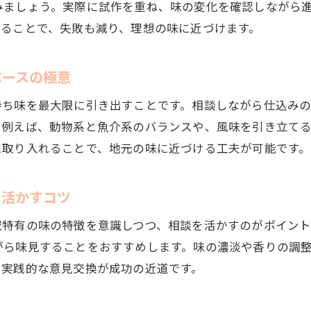
みましょう。実際に試作を重ね、味の変化を確認しながら
ラーメンベース作り方を相談で自分流に仕上げる方法
することで、失敗も減り、理想の味に近づけます。
みやこ町流ラーメンベースを相談でアレンジする楽し
相談しながら理想のラーメンベースを見つけるコツ
ベースの極意
自分好みの味を相談と工夫で実現するラーメンベース
相談を繰り返して理想のラーメンベースに近づく
持ち味を最大限に引き出すことです。相談しながら仕込み
。例えば、動物系と魚介系のバランスや、風味を引き立て
に取り入れることで、地元の味に近づける工夫が可能です。
を活かすコツ
域特有の味の特徴を意識しつつ、相談を活かすのがポイント
がら味見することをおすすめします。味の濃淡や香りの調
。実践的な意見交換が成功の近道です。