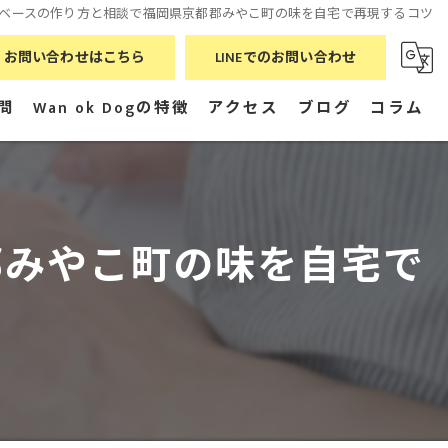
ベースの作り方と相談で福岡県京都郡みやこ町の味を自宅で再現するコツ
お問い合わせはこちら
LINEでのお問い合わせ
問
Wan ok Dogの特徴
アクセス
ブログ
コラム
飼い方
漫画特集
オンライン
郡みやこ町の味を自宅で
無料
ごはん
健康