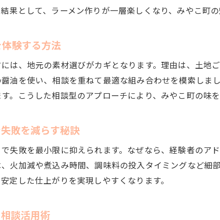
。結果として、ラーメン作りが一層楽しくなり、みやこ町の
相談で味わう本格みやこ町ラーメンベースの作り方
相談しながら楽しむラーメンベース作り体験
を体験する方法
ラーメンベース作り方を相談で深める楽しみ方
相談相手とともにみやこ町ラーメンベース作りに挑戦
すには、地元の素材選びがカギとなります。理由は、土地
の醤油を使い、相談を重ねて最適な組み合わせを模索しま
作り方相談で自分好みのラーメンベースに仕上げる
ます。こうした相談型のアプローチにより、みやこ町の味を
みやこ町流ラーメンベースを相談で気軽に楽しむ
相談を通じてラーメンベース作り体験を豊かにする
で失敗を減らす秘訣
ラーメンベース作りの疑問は相談でスッキリ解決
ラーメンベースの味を調整するコツとは
とで失敗を最小限に抑えられます。なぜなら、経験者のア
は、火加減や煮込み時間、調味料の投入タイミングなど細
相談しながらみやこ町風ラーメンベースの味を整える
、安定した仕上がりを実現しやすくなります。
ラーメンベース作り方の相談が味調整のカギとなる
相談を活かし本格ラーメンベースの味を自在に調整
と相談活用術
みやこ町流ラーメンベースを相談で美味しく仕上げる