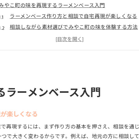
みやこ町の味を再現するラーメンベース入門
ラーメンベース作り方と相談で自宅再現が楽しくなる
相談しながら素材選びでみやこ町の味を体験する方法
ラーメンベース作りと相談の相乗効果で失敗を減らす
みやこ町風ラーメンベース作りの基本と相談活用術
相談を通じて家庭で本格みやこ町ラーメンを作るコツ
作り方の相談でみやこ町流ラーメンベースを学ぶ楽し
自宅で本格みやこ町風ラーメンベースの極意
るラーメンベース入門
相談しながら作る本格ラーメンベースのポイント解説
ラーメンベース作り方を相談で自分流にアレンジする
現が楽しくなる
相談が役立つ本格みやこ町風ラーメンベースの極意
みやこ町ラーメンベースの再現に相談を活かすコツ
宅で再現するには、まず作り方の基本を押さえ、相談を通
家庭で本格派ラーメンベースを相談しながら追求する
一つで大きく変わるからです。例えば、地元の方に相談し