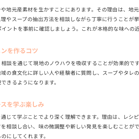
骨や地元産素材を生かすことにあります。その理由は、地
味の悩みも相談で解決できるラーメンベース作り
処理やスープの抽出方法を相談しながら丁寧に行うことが
相談しながら家庭で味のバランスを探る方法
ポイントを事前に確認しましょう。これが本格的な味への
みやこ町ラーメンベース作りの疑問を解消
作り方に迷ったら相談でみやこ町流を学ぶ
メンを作るコツ
ラーメンベース相談でよくある疑問をスッキリ解決
、相談を通じて現地のノウハウを吸収することが効果的で
みやこ町ラーメンベース作りの悩みは相談で克服
地域の食文化に詳しい人や経験者に質問し、スープやタレ
相談しながら疑問点を解消するラーメンベース作り
現できるようになります。
作り方の疑問は相談でスムーズに解決できる
相談を通じてラーメンベース作りの理解を深める
ースを学ぶ楽しみ
家庭で挑戦するみやこ町流ラーメンベース
を通じて学ぶことでより深く理解できます。理由は、レシ
ラーメンベース作り方と相談で家庭でも本格再現
方を相談し合い、味の微調整や新しい発見を楽しむことが
家庭で実践するみやこ町流ラーメンベースのコツ
ものにしてくれます。