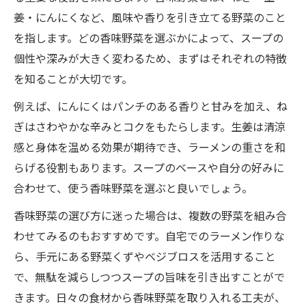
香味野菜の加熱タイミングを相談で深掘り
姜・にんにくなど、風味や香りを引き立てる野菜のこと
ラーメン相談でスープのコクと香りをUP
を指します。どの香味野菜を選ぶかによって、スープの
相談から学ぶ本格スープ用香味野菜の活用
個性や深みが大きく変わるため、まずはそれぞれの特徴
ラーメンスープ作りに野菜くずを活かすコツ
を知ることが大切です。
相談で学ぶラーメンスープと野菜くず活用
例えば、にんにくはパンチのある香りと甘みを加え、ね
法
ぎはさわやかな辛みとコクをもたらします。生姜は清涼
香味野菜の野菜くずで出汁を取る相談ポイ
感と身体を温める効果が期待でき、ラーメンの重さを和
ント
らげる役割もあります。スープのベースや自分の好みに
エコなラーメン相談が広げる香味野菜の世
合わせて、使う香味野菜を選ぶと良いでしょう。
界
香味野菜の選び方に迷った場合は、複数の野菜を組み合
ラーメンスープ相談で香味野菜を無駄なく
わせてみるのもおすすめです。自宅でのラーメン作りな
使う
ら、手元にある野菜くずやベジブロスを活用すること
相談事例に学ぶベジブロスのスープ活用術
で、無駄を減らしつつスープの旨味を引き出すことがで
きます。日々の食材から香味野菜を取り入れる工夫が、
香味野菜とは何か？ラーメンでの役割を解説