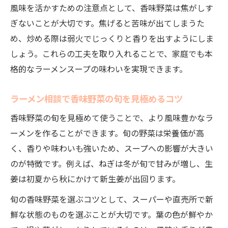
風味を活かすための注意点として、香味野菜は焦がしす
ラーメン相談で見つけた香味野菜の使い方
ぎないことが大切です。焦げると苦味が出てしまうた
香味野菜相談で叶えるこだわりの味作り
め、炒める際は弱火でじっくりと香りを出すようにしま
相談に基づく香味野菜のラーメンアレンジ
しょう。これらの工夫を取り入れることで、家庭でも本
ラーメン相談で香味野菜の組み合わせを学
格的なラーメンスープの味わいを実現できます。
ぶ
ラーメン相談で香味野菜の旬を見極めるコツ
香味野菜の旬を見極めて使うことで、より風味豊かなラ
ーメンを作ることができます。旬の野菜は栄養価が高
く、香りや味わいも強いため、スープへの影響が大きい
のが特徴です。例えば、ねぎは冬が旬で甘みが増し、生
姜は初夏から秋にかけて新生姜が出回ります。
旬の香味野菜を選ぶコツとして、スーパーや直売所で新
鮮な状態のものを選ぶことが大切です。葉の色が鮮やか