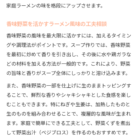
家庭ラーメンの味を格段にアップさせます。
ラーメン相談から知る香味野菜の基本知識
香味野菜の種類とラーメン相談での選び方
香味野菜を活かすラーメン風味の工夫相談
相談で明かすラーメンの香味野菜の効果
香味野菜の風味を最大限に活かすには、加えるタイミン
香味野菜相談で風味と栄養を両立させる
グや調理法がポイントです。スープ作りでは、香味野菜
香味野菜相談で分かるラーメンの奥深さ
を最初に炒めて香りを引き出し、その後に水や鶏ガラな
毎日ラーメンが健康に与える影響と対策
どの材料を加える方法が一般的です。これにより、野菜
相談で考える毎日ラーメンの健康リスク
の旨味と香りがスープ全体にしっかりと溶け込みます。
香味野菜相談で栄養バランスを見直す方法
また、香味野菜の一部を仕上げに生のままトッピングす
ラーメン相談で健康志向の食事に近づく
ることで、鮮烈な香りやシャキシャキとした食感を楽し
相談事例に学ぶ香味野菜の健康効果
むこともできます。特にねぎや生姜は、加熱したものと
ラーメン相談で摂取量と健康対策を両立
生のものを組み合わせることで、複層的な風味が生まれ
ます。家庭で簡単にできる工夫として、野菜くずを煮出
風味豊かなラーメンへ導く相談事例集
して野菜出汁（ベジブロス）を作るのもおすすめです。
香味野菜相談で風味アップの実例を紹介