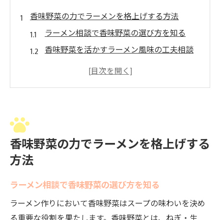
香味野菜の力でラーメンを格上げする方法
ラーメン相談で香味野菜の選び方を知る
香味野菜を活かすラーメン風味の工夫相談
ラーメン相談で香味野菜の旬を見極めるコ
ツ
健康志向のラーメン相談と香味野菜の役割
ラーメン相談で香味野菜の食感を楽しむ方
法
香味野菜の力でラーメンを格上げする
自宅で本格ラーメンスープを作る相談術
方法
ラーメン相談で香味野菜から出汁を引き出
す
ラーメン相談で香味野菜の選び方を知る
自宅ラーメン相談に最適な香味野菜の選定
ラーメン作りにおいて香味野菜はスープの味わいを決め
法
る重要な役割を果たします。香味野菜とは、ねぎ・生