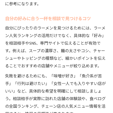
訣
に参考になります。
味や麺の特徴を相談で比較するポイント
自分の好みに合う一杯を相談で見つけるコツ
相談で分かる人気ラーメンの選び方の実例
行列に迷わないための比較相談テクニック
自分にぴったりのラーメンを見つけるためには、ラーメ
ン人気ランキングの活用だけでなく、具体的な「好み」
行列回避のためのラーメン相談活用術
を相談相手やSNS、専門サイトで伝えることが有効で
人気ランキング相談で並ばずに楽しむ方法
す。例えば、スープの濃厚さ、麺の太さやコシ、チャー
混雑状況を相談で事前に把握するテクニッ
シューやトッピングの種類など、細かいポイントを伝え
ク
ることでおすすめの店舗やメニューが絞り込めます。
ラーメン相談を使った店舗比較のコツ
失敗を避けるためにも、「味噌が好き」「魚介系が苦
相談で分かる行列のできる人気ラーメン店
手」「行列は避けたい」「女性一人でも入りやすい店が
事情
いい」など、具体的な希望を明確にして相談しましょ
全国人気ランキングから選ぶ楽しみ方
う。相談相手が実際に訪れた店舗の体験談や、食べログ
全国ラーメン人気ランキング相談の活用術
の全国ランキング、チェーン店の人気メニュー情報を活
相談を通して広がる全国ラーメン巡りの魅