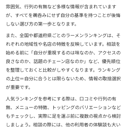
知る
雰囲気、行列の有無など多様な情報が含まれています
味噌や豚骨など多彩な味の相談ポイント紹
が、すべてを鵜呑みにせず自分の基準を持つことが後悔
介
しない選び方の第一歩となります。
全国ラーメンランキング相談の味比べ活用
また、全国や都道府県ごとのラーメンランキングは、そ
法
れぞれの地域性や名店の特徴を反映しています。相談を
相談で味の嗜好をランキングに生かす方法
始める前に「自分が重視するのは味なのか、アクセスの
ラーメン人気ランキング相談で味を深掘り
良さなのか、話題のチェーン店なのか」など、優先順位
する
を整理しておくと比較がしやすくなります。ランキング
好みに合わせるラーメン選び相談ポイント
の上位＝自分に合うとは限らないため、情報の取捨選択
ラーメン人気ランキング相談で失敗しない
が重要です。
選び方
人気ランキングを参考にする際は、口コミや行列の有
相談を活用した好み別ラーメンランキング
無、メニューの特徴、トッピングのバリエーションなど
検討法
もチェックし、実際に足を運ぶ前に複数の視点から検討
自分に合うラーメンを相談しながら探す秘
しましょう。相談の際には、他の利用者の体験談も大い