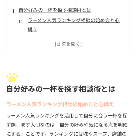
自分好みの一杯を探す相談術とは
ラーメン人気ランキング相談の始め方と心
構え
自分の好みに合う一杯を相談で見つけるコ
ツ
味や食感の相談で理想のラーメンに出会う
方法
ラーメン人気ランキング相談の活用ポイン
自分好みの一杯を探す相談術とは
ト
迷ったときのラーメン相談法を体験談から
ラーメン人気ランキング相談の始め方と心構え
学ぶ
ラーメン人気ランキングを活用して自分に合う一杯を探
多彩な味のラーメン人気ランキング解説
す際、まず大切なのは「自分の好みや気になる点を明確
ラーメン人気ランキング相談で味の違いを
にする」ことです。ランキングには味やスープ、店舗の