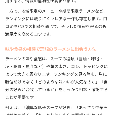
用すると、情報の信頼性が高まります。
力
一方で、地域限定のメニューや期間限定ラーメンなど、
全国ランキング相談で見つける隠れた名店
ランキングには載りにくいレアな一杯も存在します。口
ラーメン人気ランキング相談で旅行プラン
コミやSNSでの相談を通じて、そうした情報を得るのも
作成
満足度を高めるコツです。
全国ラーメンランキング相談の楽しみ方提
案
味や食感の相談で理想のラーメンに出会う方法
味噌や豚骨で見つける最適な一杯の相談法
ラーメンの味や食感は、スープの種類（醤油・味噌・
味噌や豚骨ラーメン相談による最適な選び
塩・豚骨・魚介など）や麺の太さ、コシ、トッピングに
方
よって大きく異なります。ランキングを見る際も、単に
人気ランキング相談で好きな味を深掘り体
順位だけでなく「どのような味わいが人気なのか」「自
験
分の好みと合致しているか」をしっかり相談・確認する
ことが重要です。
相談で広がる味噌豚骨ラーメンの世界
ラーメン人気ランキング相談と味の探究法
例えば、「濃厚な豚骨スープが好き」「あっさり中華そ