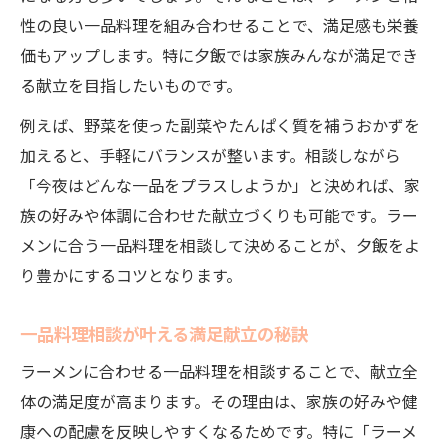
さっぱり副菜がラーメン献立を格上げ
性の良い一品料理を組み合わせることで、満足感も栄養
価もアップします。特に夕飯では家族みんなが満足でき
相談によるさっぱり副菜で献立格上げ
る献立を目指したいものです。
ラーメンとさっぱり副菜の相談効果
一品料理相談が叶える爽やか副菜選び
例えば、野菜を使った副菜やたんぱく質を補うおかずを
加えると、手軽にバランスが整います。相談しながら
相談で見つかるラーメン副菜のさっぱり感
「今夜はどんな一品をプラスしようか」と決めれば、家
夕飯相談でさっぱり副菜をプラスする方法
族の好みや体調に合わせた献立づくりも可能です。ラー
今日の夕飯にラーメンともう一品を提案
メンに合う一品料理を相談して決めることが、夕飯をよ
夕飯相談でラーメンともう一品を提案
り豊かにするコツとなります。
相談で決まる今日のラーメン副菜アイデア
ラーメン献立を相談で充実させるコツ
一品料理相談が叶える満足献立の秘訣
相談で叶うラーメンと簡単おかずの組み合
ラーメンに合わせる一品料理を相談することで、献立全
わせ
体の満足度が高まります。その理由は、家族の好みや健
夕飯満足度アップの一品相談術
康への配慮を反映しやすくなるためです。特に「ラーメ