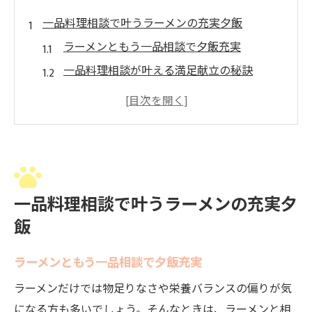
一品料理相談で叶うラーメンの充実夕飯
ラーメンともう一品相談で夕飯充実
一品料理相談が叶える満足献立の秘訣
相談で見つけるラーメン副菜の定番例
夕飯悩みも相談で解決ラーメンサイド
ラーメンに合う一品相談の活用ポイント
ラーメン副菜の定番を相談でアレンジ
相談で広がるラーメン副菜定番アレンジ
一品料理相談で叶うラーメンの充実夕
ラーメン献立も相談で新定番を発見
飯
簡単副菜も相談でアレンジ自在
一品料理相談から生まれる副菜の工夫
ラーメンともう一品相談で夕飯充実
ラーメン定番副菜を相談でワンランクアッ
ラーメンだけでは物足りなさや栄養バランスの偏りが気
プ
になる方も多いでしょう。そんなときは、ラーメンと相