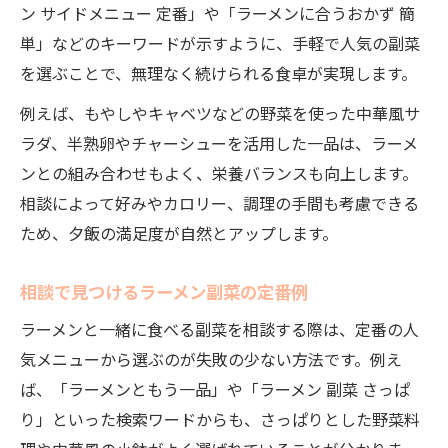
ラーメンに合う簡単おかずの相談術とは
ン サイドメニュー 定番」や「ラーメンに合うおかず 簡
単」などのキーワードが示すように、手軽で人気の副菜
相談で見つかるラーメンに合う簡単おかず
を選ぶことで、無理なく続けられる食卓が実現します。
家庭で使えるラーメンおかず相談テクニッ
ク
例えば、もやしやキャベツなどの野菜を使った中華風サ
ラダ、半熟卵やチャーシューを活用した一品は、ラーメ
相談を活用した簡単副菜レシピの選び方
ンとの組み合わせもよく、栄養バランスも向上します。
ラーメン相談で手軽におかずをプラス
相談によって好みやカロリー、調理の手間も考慮できる
相談で簡単おかずを増やすポイント
ため、夕飯の満足度が自然とアップします。
栄養バランスを整える副菜相談アイデア
相談で栄養バランス副菜を選ぶコツ
相談で見つけるラーメン副菜の定番例
ラーメン相談が叶える健康副菜アイデア
ラーメンと一緒に食べる副菜を相談する際は、定番の人
副菜相談で家族の健康をサポート
気メニューから選ぶのが失敗の少ない方法です。例え
相談で実現するバランス献立の工夫
ば、「ラーメンともう一品」や「ラーメン 副菜 さっぱ
夕飯に悩んだら副菜相談で解決
り」といった検索ワードからも、さっぱりとした野菜料