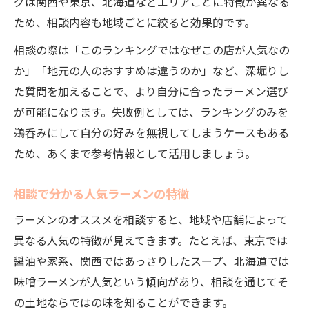
グは関西や東京、北海道などエリアごとに特徴が異なる
法
ため、相談内容も地域ごとに絞ると効果的です。
チェーン店比較も相談で納得の選び方
相談の際は「このランキングではなぜこの店が人気なの
か」「地元の人のおすすめは違うのか」など、深堀りし
た質問を加えることで、より自分に合ったラーメン選び
が可能になります。失敗例としては、ランキングのみを
鵜呑みにして自分の好みを無視してしまうケースもある
ため、あくまで参考情報として活用しましょう。
相談で分かる人気ラーメンの特徴
ラーメンのオススメを相談すると、地域や店舗によって
異なる人気の特徴が見えてきます。たとえば、東京では
醤油や家系、関西ではあっさりしたスープ、北海道では
味噌ラーメンが人気という傾向があり、相談を通じてそ
の土地ならではの味を知ることができます。