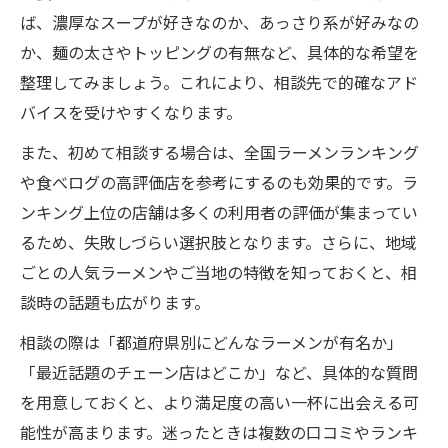
較
ば、濃厚なスープが好きなのか、あっさり系が好みなの
ラーメンランキングと相談で選ぶ楽しみ方
か、麺の太さやトッピングの有無など、具体的な希望を
チェーン店と地元人気店の相談の違い
整理してみましょう。これにより、相談先で的確なアド
バイスを受けやすくなります。
相談で見つかる自分好みのラーメン
相談を活かして自分だけのラーメンを発見
また、初めて相談する場合は、全国ラーメンランキング
好みに合わせたラーメン相談のポイント
や食べログの高評価店を参考にするのも効果的です。ラ
ンキング上位の店舗は多くの利用者の評価が集まってい
相談で見つける都道府県の隠れた名店
るため、失敗しづらい選択肢となります。さらに、地域
ラーメンランキングから相談へ活かすコツ
ごとの人気ラーメンやご当地の特徴を知っておくと、相
相談で分かるあっさり系と濃厚系の違い
談時の話題も広がります。
ご当地の魅力を体感できる一杯とは
相談の際は「都道府県別にどんなラーメンが有名か」
相談で味わうご当地ラーメンの魅力
「最近話題のチェーン店はどこか」など、具体的な質問
ご当地ラーメン相談の楽しみ方と選び方
を用意しておくと、より満足度の高い一杯に出会える可
相談で知る全国ラーメンランキングの裏側
能性が高まります。迷ったときは複数の口コミやランキ