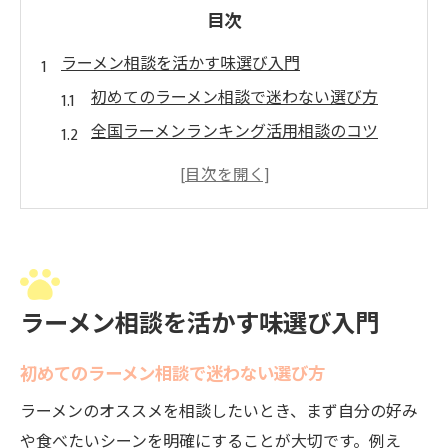
目次
ラーメン相談を活かす味選び入門
初めてのラーメン相談で迷わない選び方
全国ラーメンランキング活用相談のコツ
相談で分かる人気ラーメンの特徴
都道府県別ラーメン相談のポイント
食べログやランキングを相談に役立てる方
法
全国のラーメンランキング徹底解説
ラーメン相談を活かす味選び入門
相談から見える全国ラーメンランキングの
傾向
初めてのラーメン相談で迷わない選び方
ラーメン日本一を目指す人気店の相談方法
ラーメンのオススメを相談したいとき、まず自分の好み
都道府県ごとのラーメン消費量を相談で比
や食べたいシーンを明確にすることが大切です。例え