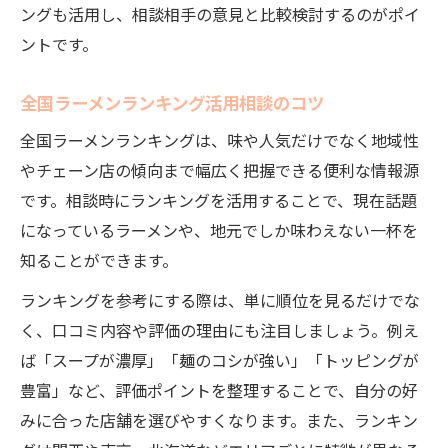
地元人気ラーメンの相談で新発見
ングも活用し、相談相手の意見と比較検討するのがポイ
相談で広がるラーメン消費量の豆知識
ントです。
ラーメン選びに迷った時の新提案
全国ラーメンランキング活用相談のコツ
相談で解決ラーメン選びの迷い方
全国ラーメンランキングは、味や人気だけでなく地域性
ランキング以外の相談活用のアイデア
やチェーン店の傾向まで幅広く把握できる便利な情報源
相談で広がるラーメンランキングの世界
です。相談時にランキングを活用することで、現在話題
都道府県別相談で選ぶラーメン体験
になっているラーメンや、地元でしか味わえない一杯を
ラーメン相談で満足度を高める秘訣
知ることができます。
満足度を高めるラーメン相談の極意
ランキングを参考にする際は、単に順位を見るだけでな
相談を活用したラーメンランキングとの向
く、口コミ内容や評価の理由にも注目しましょう。例え
き合い方
ば「スープが濃厚」「麺のコシが強い」「トッピングが
満足度アップのための相談術とポイント
豊富」など、評価ポイントを整理することで、自分の好
食べログや口コミを相談に取り入れる方法
みに合った店舗を選びやすくなります。また、ランキン
相談で知る全国ラーメンランキングの活用