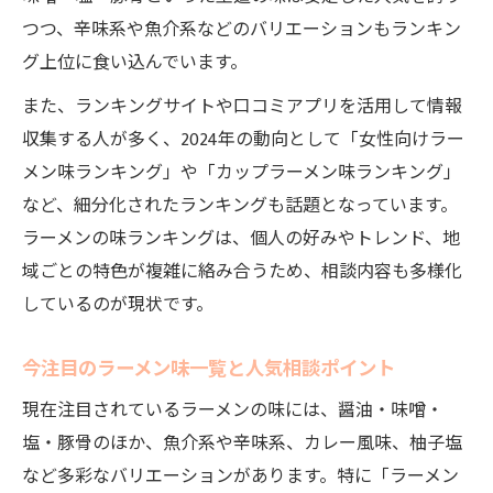
ラーメン味相談で注目のポイントと人気推
つつ、辛味系や魚介系などのバリエーションもランキン
移
グ上位に食い込んでいます。
味一覧と相談内容から見えるラーメンの好
また、ランキングサイトや口コミアプリを活用して情報
み
収集する人が多く、2024年の動向として「女性向けラー
地域ごとに違うラーメン味の魅力を解説
メン味ランキング」や「カップラーメン味ランキング」
地域ごとのラーメン味相談で人気の違いを
など、細分化されたランキングも話題となっています。
知る
ラーメンの味ランキングは、個人の好みやトレンド、地
ラーメン味地域別ランキングと相談トレン
域ごとの特色が複雑に絡み合うため、相談内容も多様化
ド
しているのが現状です。
好きなラーメン味都道府県別相談の特徴
今注目のラーメン味一覧と人気相談ポイント
ラーメン味地域差に関する相談の具体例
現在注目されているラーメンの味には、醤油・味噌・
地域で異なるラーメン味選び相談のコツ
塩・豚骨のほか、魚介系や辛味系、カレー風味、柚子塩
あなた好みのラーメン味を探すポイント
など多彩なバリエーションがあります。特に「ラーメン
好みに合うラーメン味相談の進め方と一覧