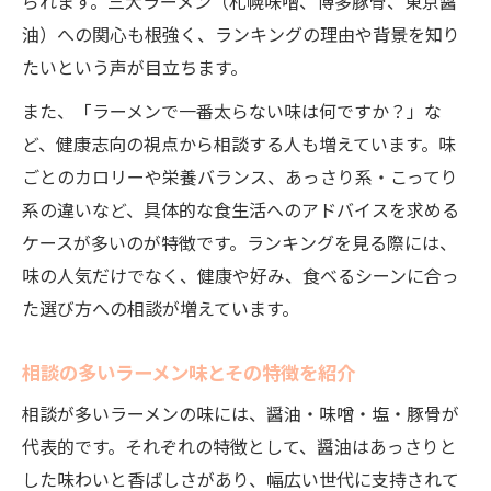
られます。三大ラーメン（札幌味噌、博多豚骨、東京醤
味ランキングで分かるラーメン選びの秘訣
油）への関心も根強く、ランキングの理由や背景を知り
味ランキングと相談を活用したラーメン選
たいという声が目立ちます。
び
また、「ラーメンで一番太らない味は何ですか？」な
相談結果から分かるラーメン味ランキング
ど、健康志向の視点から相談する人も増えています。味
活用法
ごとのカロリーや栄養バランス、あっさり系・こってり
ラーメン味ランキング相談で得る選び方の
系の違いなど、具体的な食生活へのアドバイスを求める
コツ
ケースが多いのが特徴です。ランキングを見る際には、
ランキング相談で失敗しないラーメン味選
味の人気だけでなく、健康や好み、食べるシーンに合っ
定術
た選び方への相談が増えています。
相談をもとにしたラーメン味選びの秘訣公
開
相談の多いラーメン味とその特徴を紹介
相談が多いラーメンの味には、醤油・味噌・塩・豚骨が
代表的です。それぞれの特徴として、醤油はあっさりと
した味わいと香ばしさがあり、幅広い世代に支持されて