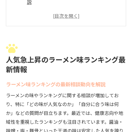
説
今注目のラーメン味一覧と人気相談ポイン
ト
人気ラーメン味ランキングでよくある相談
内容
相談の多いラーメン味とその特徴を紹介
人気急上昇のラーメン味ランキング最
醤油ラーメンなど味ごとの相談傾向とは
新情報
ラーメンの味選びで相談が多い理由と傾向
ラーメン味の選び方に関する相談増加の背
ラーメン味ランキングの最新相談動向を解説
景
ラーメンの味やランキングに関する相談が増加してお
相談が多いラーメン味ランキングの傾向分
り、特に「どの味が人気なのか」「自分に合う味は何
析
か」などの質問が目立ちます。最近では、健康志向や地
味選び相談で重視されるラーメンランキン
域性を重視したランキングも注目されています。醤油・
グ情報
味噌・塩・豚骨といった王道の味は安定した人気を誇り