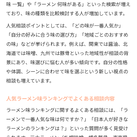
味 一覧」や「ラーメン 何味がある」といった検索が増え
ラーメン味ランキングで自分好みを相談
ており、味の種類を比較検討する人が増加しています。
好きなラーメン味を見つける相談テクニッ
人気相談ポイントとしては、「どの味が一番人気か」
ク
「自分の好みに合う味の選び方」「地域ごとのおすすめ
性格診断とラーメン味相談の活用ポイント
の味」などが挙げられます。例えば、関東では醤油、北
ラーメン味相談で分かるおすすめの選び方
海道では味噌、九州では豚骨といった地域性が相談の背
三大ラーメンの特徴と今注目の味を探る
景にあり、味選びに悩む人が多い傾向です。自分の性格
三大ラーメン味ランキングと相談のポイン
や体調、シーンに合わせて味を選ぶという新しい視点の
ト
相談も増えています。
三大ラーメンに相談が集まる理由を解説
人気ラーメン味ランキングでよくある相談内容
話題の三大ラーメン味と相談内容の関係
三大ラーメン味相談が今注目の味につなが
ラーメン味ランキングに関するよくある相談には、「ラ
る
ーメンで一番人気な味は何ですか？」「日本人が好きな
ラーメンのランキングは？」といった質問が多く見受け
三大ラーメン味一覧と人気相談パターン