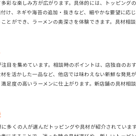
て多彩な楽しみ方が広がります。具体的には、トッピング
苅田ラーメンランキングを参考に相談
味付け、ネギや海苔の追加・抜きなど、細やかな要望に応
新店舗での具材相談ポイントまとめ
うことができ、ラーメンの奥深さを体験できます。具材相
口コミで人気の具材相談法を紹介
行橋/ラーメンでも相談できる楽しみ方
プロもおすすめの具材相談ガイド
ト
が注目を集めています。相談時のポイントは、店独自のお
食材を活かした一品など、他店では味わえない新鮮な発見
り満足度の高いラーメンに仕上がります。新店舗の具材相
説
際に多くの人が選んだトッピングや具材が紹介されていま