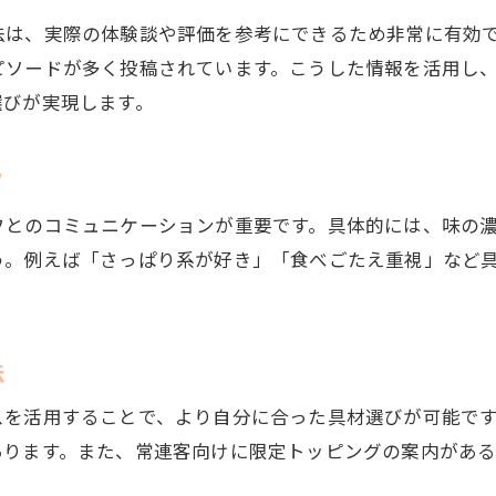
は、実際の体験談や評価を参考にできるため非常に有効で
相談しやすい豚骨具材の選び方紹介
ピソードが多く投稿されています。こうした情報を活用し
苅田ラーメン屋で相談できるアレンジ法
選びが実現します。
ラーメン具材の選び方を相談したいときに
苅田ラーメン屋で具材相談を活用する方法
ツ
口コミで話題の具材相談ポイント紹介
フとのコミュニケーションが重要です。具体的には、味の
新店舗スタッフに相談できるメニュー選び
う。例えば「さっぱり系が好き」「食べごたえ重視」など
苅田ラーメンランキングを相談の材料に
自分好みの具材選びを相談で実現するコツ
ネットを使ったラーメン具材の相談活用法
法
豊富なトッピングで楽しむ苅田町ラーメン
スを活用することで、より自分に合った具材選びが可能で
トッピング相談で広がる苅田ラーメン体験
あります。また、常連客向けに限定トッピングの案内があ
苅田/ちゃんぽんも相談で具材を選ぼう