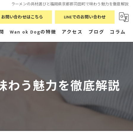
ラーメンの具材選びと福岡県京都郡苅田町で味わう魅力を徹底解説
お問い合わせはこちら
LINEでのお問い合わせ
問
Wan ok Dogの特徴
アクセス
ブログ
コラム
飼い方
漫画特集
オンライン
無料
味わう魅力を徹底解説
ごはん
健康