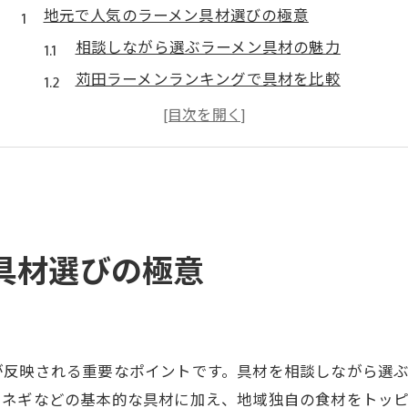
地元で人気のラーメン具材選びの極意
相談しながら選ぶラーメン具材の魅力
苅田ラーメンランキングで具材を比較
新店舗情報も交えた具材選びのポイント
口コミで広まる具材相談のおすすめ方法
自分好みの具材を相談して見つけるコツ
具材選びに役立つ相談サービスの活用法
苅田町のラーメンを彩る具材の魅力とは
具材選びの極意
具材相談で見つける苅田町の個性派ラーメン
苅田ラーメン屋で相談できる具材の楽しみ方
新店舗で注目のトッピング相談ポイント
口コミで人気の具材相談ランキング解説
が反映される重要なポイントです。具材を相談しながら選
行橋市ラーメンランキングも参考に相談
、ネギなどの基本的な具材に加え、地域独自の食材をトッ