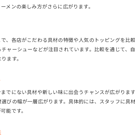
ラーメンの楽しみ方がさらに広がります。
苅田町ならではの具材相談体験談紹介
新しい味を探すなら苅田町のラーメンで
新店舗の具材相談で広がるラーメン体験
苅田 ラーメン 新店舗の最新相談情報
とで、各店がこだわる具材の特徴や人気のトッピングを比
るチャーシューなどが注目されています。比較を通じて、
苅田ラーメンランキングで新味を相談発見
なります。
行橋/ラーメンの相談も味比べの参考に
ラーメン好きが相談する苅田町新定番具材
ト
相談しながら冒険できる苅田町の具材選び
豚骨が引き立つ苅田町の具材アレンジ
今までにない具材や新しい味に出会うチャンスが広がりま
材選びの幅が一層広がります。具体的には、スタッフに具
豚骨スープに合う具材相談のコツ
が可能です。
人気ランキングから学ぶ具材相談術
新店舗で提案される豚骨具材の相談例
法
行橋市の豚骨ラーメン具材も相談対象