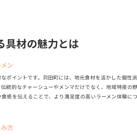
行橋/ラーメンの具材相談も視野に入れる
新店舗のトッピング相談トレンド紹介
口コミから学ぶトッピング相談のコツ
相談を通じて人気トッピングを楽しむ方法
る具材の魅力とは
苅田町で味わう個性あふれるラーメンの世界
個性派具材の相談で新たな発見を体験
ーメン
苅田ラーメン 一燈にも相談のポイント
苅田町ラーメン 喜福の相談活用法
要なポイントです。苅田町には、地元食材を活かした個性
行橋市のラーメン相談で味の幅を広げる
、伝統的なチャーシューやメンマだけでなく、地域特産の
や食感を伝えることで、より満足度の高いラーメン体験に
ランキング上位店で相談した具材の魅力
相談を通じて個性派ラーメンを堪能する
自分好みのラーメン具材相談ガイド
しみ方
相談を活用した自分好み具材の見つけ方