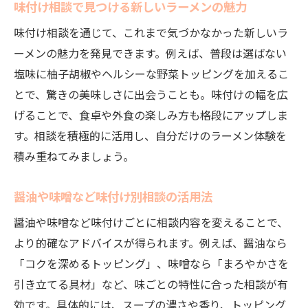
味付け相談で見つける新しいラーメンの魅力
む工夫
一緒に食べて美味しいおかず相談ガイド
味付け相談を通じて、これまで気づかなかった新しいラ
ーメンの魅力を発見できます。例えば、普段は選ばない
ラーメンともう一品の相談で満足度アップ
塩味に柚子胡椒やヘルシーな野菜トッピングを加えるこ
相談で決める簡単サイドメニューの選び方
とで、驚きの美味しさに出会うことも。味付けの幅を広
ラーメン相談で広がるおかず組み合わせ術
げることで、食卓や外食の楽しみ方も格段にアップしま
トッピング相談で広がるラーメンアレンジの世
す。相談を積極的に活用し、自分だけのラーメン体験を
界
積み重ねてみましょう。
相談しながら楽しむラーメンアレンジ法の
提案
醤油や味噌など味付け別相談の活用法
トッピング相談で発掘する変わり種アイデ
醤油や味噌など味付けごとに相談内容を変えることで、
ア
より的確なアドバイスが得られます。例えば、醤油なら
相談活用でオリジナルラーメンを作るコツ
「コクを深めるトッピング」、味噌なら「まろやかさを
ラーメン相談から生まれる新定番トッピン
引き立てる具材」など、味ごとの特性に合った相談が有
グ
効です。具体的には、スープの濃さや香り、トッピング