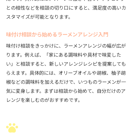
相談で見つけるオススメのアレンジ方法
との相性などを相談の切り口にすると、満足度の高いカ
スタマイズが可能となります。
ラーメンアレンジ相談で味の幅を広げる
ラーメンの味変調味料で自分好みを追求する
味付け相談から始めるラーメンアレンジ入門
相談を活用した味変調味料の選び方と工夫
味付け相談をきっかけに、ラーメンアレンジの幅が広が
ラーメン相談で知る味変調味料の活用術
ります。例えば、「家にある調味料や具材で味変した
味付け相談から広がる調味料アレンジの魅
い」と相談すると、新しいアレンジレシピを提案しても
力
らえます。具体的には、オリーブオイルや胡椒、柚子胡
相談で味変調味料のバリエーションを発見
椒などの調味料を加えるだけで、いつものラーメンが一
ラーメン相談で自分好みの味を追求する方
気に変身します。まずは相談から始めて、自分だけのア
法
レンジを楽しむのがおすすめです。
新しい味変を相談で見つける楽しみ方
健康志向でも満足できるラーメン味付けの選び
方