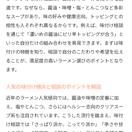
相談しながら試せる自宅ラーメン味付けア
道です。なぜなら、醤油・味噌・塩・とんこつなど多彩
イデア
なスープがあり、味の好みや健康志向、トッピングとの
家庭でラーメンを美味しくする相談テクニ
相性も人それぞれ異なるからです。例えば、味付け相談
ック
を通じて「濃いめの醤油にピリ辛トッピングが合う」と
簡単味付け相談で楽しむラーメンアレンジ
いった自分だけの組み合わせを発見できます。まずは味
法
付けの特徴を知り、相談で自分のこだわりや希望を伝え
健康志向にも対応した味付け相談のポイン
ることが、満足度の高いラーメン選びのポイントとなり
ト
ます。
ラーメン相談で家にある調味料を活用する
人気の味付け傾向と相談のポイントを解説
コツ
相談活用で時短ラーメン味付けを実現する
近年のラーメン人気傾向では、醤油や味噌の定番に加
方法
え、塩やとんこつ、さらにはヘルシー志向のクリアスー
新発見！家にあるもので作るラーメントッピン
プ系も注目されています。こうした流行を踏まえ、味付
グ
け相談では「さっぱり派か、こってり派か」「辛さや甘