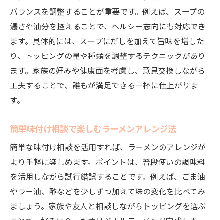
相談を活かしたシンプルラーメンの味付け
バランスを調整することが重要です。例えば、スープの
法
濃さや油分を控えることで、ヘルシー志向にも対応でき
具なしでも満足できる相談アイデア集
ます。具体的には、スープにだしを加えて旨味を増した
ラーメン相談で簡単にできる具材代用法
り、トッピングの量や種類を調整するテクニックがあり
ます。家族の好みや健康面を考慮し、意見交換しながら
相談活用で具がない時も美味しく楽しむコ
工夫することで、誰もが満足できる一杯に仕上がりま
ツ
す。
簡単味付け相談で楽しむラーメンアレンジ法
簡単な味付け相談を活用すれば、ラーメンのアレンジが
より手軽に楽しめます。ポイントは、普段使いの調味料
を活用しながら試行錯誤することです。例えば、ごま油
やラー油、酢などを少しずつ加えて味の変化を比べてみ
ましょう。家族や友人と相談しながらトッピングを選ぶ