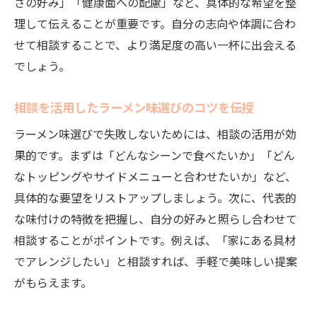
さの好み」「健康面への配慮」など、具体的な希望を整
相談しやすい家の食材でラーメントッピン
理して伝えることが重要です。自分の志向や体調に合わ
グ術
せて相談することで、より満足度の高い一杯に出会える
トッピング相談で広がるおうちラーメンの
でしょう。
世界
ラーメン相談から生まれる変わり種トッピ
相談を活用したラーメン味選びのコツを伝授
ング
ラーメン味選びで失敗しないためには、相談の活用が効
冷蔵庫の食材を使った相談型トッピング提
果的です。まずは「どんなシーンで食べたいか」「どん
案
なトッピングやサイドメニューと合わせたいか」など、
家にあるもので簡単トッピング相談アイデ
具体的な要望をリストアップしましょう。次に、代表的
ア
な味付けの特徴を把握し、自分の好みと照らし合わせて
トッピング相談でマンネリ解消ラーメン術
相談することがポイントです。例えば、「家にある具材
ラーメンに合うおかずとサイドメニューの提案
でアレンジしたい」と相談すれば、手軽で美味しい提案
相談を活かしたラーメンに合うおかず選び
がもらえます。
ラーメン相談で定番サイドメニューを楽し