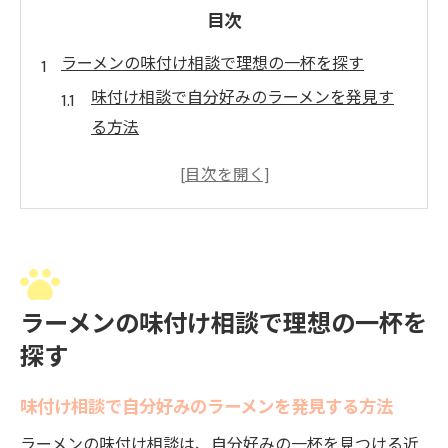
目次
ラーメンの味付け相談で理想の一杯を探す
味付け相談で自分好みのラーメンを発見す
る方法
人気の味付け傾向と相談のポイントを解説
相談を活用したラーメン味選びのコツを伝
授
味付け相談で見つける新しいラーメンの魅
力
ラーメンの味付け相談で理想の一杯を
醤油や味噌など味付け別相談の活用法
探す
味付け相談から始めるラーメンアレンジ入
門
味付け相談で自分好みのラーメンを発見する方法
自宅で楽しむラーメン向け簡単味付け術
ラーメンの味付け相談は、自分好みの一杯を見つける近