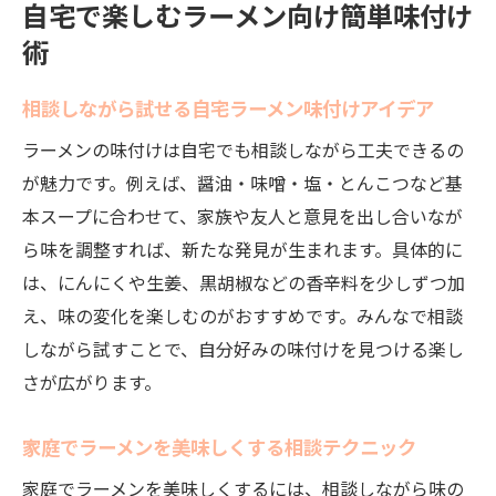
相談で選ぶ健康志向なラーメンの味付け提
自宅で楽しむラーメン向け簡単味付け
案
術
ラーメン相談でカロリーを抑える味付け術
相談しながら試せる自宅ラーメン味付けアイデア
相談しながら楽しむヘルシーなラーメン選
び
ラーメンの味付けは自宅でも相談しながら工夫できるの
が魅力です。例えば、醤油・味噌・塩・とんこつなど基
健康面重視の味付け相談で満足度アップ
本スープに合わせて、家族や友人と意見を出し合いなが
相談を活かしたダイエット向けラーメンの
ら味を調整すれば、新たな発見が生まれます。具体的に
工夫
は、にんにくや生姜、黒胡椒などの香辛料を少しずつ加
ラーメン相談で太りにくい味付けを見つけ
え、味の変化を楽しむのがおすすめです。みんなで相談
る
しながら試すことで、自分好みの味付けを見つける楽し
具がない時のラーメンを美味しくする相談ガイ
さが広がります。
ド
相談で解決する具なしラーメンの美味しさ
家庭でラーメンを美味しくする相談テクニック
ラーメン相談で具がない時のアレンジ術
家庭でラーメンを美味しくするには、相談しながら味の